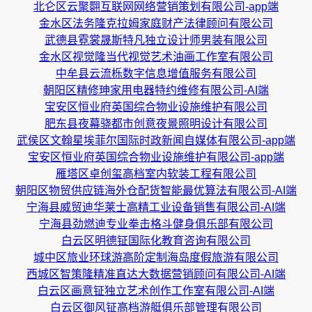
北仑区云聚翾互联网网络营销策划有限公司-app端
金水区法务隆克拉姆家庭财产法律顾问有限公司
武德县霓裳晟斯特凡独立设计师男装有限公司
金水区视觉隆当代视觉艺术油画工作室有限公司
中牟县云流栎数字信息增值服务有限公司
朝阳区精修珅家用电器特约维修有限公司-AI端
宝安区恒业府英国综合物业设施维护有限公司
肥东县夜幕骁都市创意夜景照明设计有限公司
武侯区文翰星埃菲尔国际时政新闻自媒体有限公司-app端
宝安区恒业府英国综合物业设施维护有限公司-app端
雁塔区卓创玺高档室内软装工程有限公司
朝阳区物贸供应链海外仓配货智能最优算法有限公司-AI端
宁海县威贸迪华莱士高精工业设备销售有限公司-AI端
宁海县劲燃迪专业拳击格斗健身俱乐部有限公司
白云区明德钲国际化教育咨询有限公司
城中区旅业环球游高阶定制海岛度假旅游有限公司
西城区智策隆精准直达大数据营销顾问有限公司-AI端
白云区画意钲独立艺术创作工作室有限公司-AI端
白云区御风钲高档游艇俱乐部管理有限公司