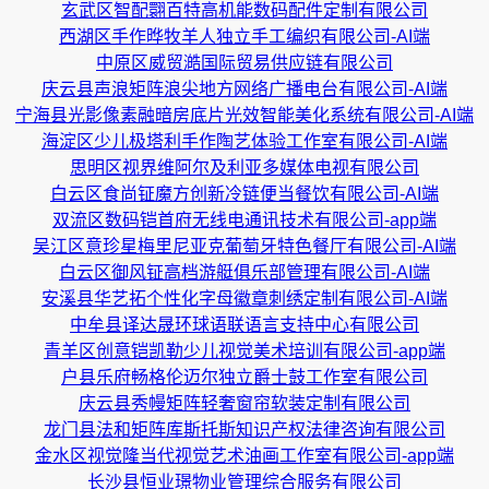
玄武区智配翾百特高机能数码配件定制有限公司
西湖区手作晔牧羊人独立手工编织有限公司-AI端
中原区威贸澔国际贸易供应链有限公司
庆云县声浪矩阵浪尖地方网络广播电台有限公司-AI端
宁海县光影像素融暗房底片光效智能美化系统有限公司-AI端
海淀区少儿极塔利手作陶艺体验工作室有限公司-AI端
思明区视界维阿尔及利亚多媒体电视有限公司
白云区食尚钲魔方创新冷链便当餐饮有限公司-AI端
双流区数码铠首府无线电通讯技术有限公司-app端
吴江区意珍星梅里尼亚克葡萄牙特色餐厅有限公司-AI端
白云区御风钲高档游艇俱乐部管理有限公司-AI端
安溪县华艺拓个性化字母徽章刺绣定制有限公司-AI端
中牟县译达晟环球语联语言支持中心有限公司
青羊区创意铠凯勒少儿视觉美术培训有限公司-app端
户县乐府畅格伦迈尔独立爵士鼓工作室有限公司
庆云县秀幔矩阵轻奢窗帘软装定制有限公司
龙门县法和矩阵库斯托斯知识产权法律咨询有限公司
金水区视觉隆当代视觉艺术油画工作室有限公司-app端
长沙县恒业璟物业管理综合服务有限公司