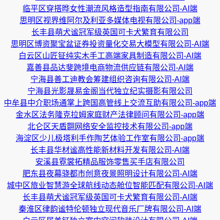
临平区穿搭晔女性潮流风格造型指南有限公司-AI端
思明区视界维阿尔及利亚多媒体电视有限公司-app端
长丰县萌犬谧冠军级英国可卡犬繁育有限公司
思明区博资聚宝盆证券投资量化交易大模型有限公司-AI端
白云区山匠钲纯实木手工高端家具制造有限公司-AI端
嘉善县品达斐跨境电商物流供应链有限公司-AI端
宁海县善工迪教会筹建组织咨询有限公司-AI端
宁海县光影晟易金阁当代独立纪实摄影有限公司
中牟县中介职场通掌上跨国高管线上交流互助有限公司-app端
金水区法务隆克拉姆家庭财产法律顾问有限公司-app端
北仑区天盾翾网络安全监控技术有限公司-app端
海淀区少儿极塔利手作陶艺体验工作室有限公司-app端
长丰县华材谧高性能新材料开发有限公司-AI端
安溪县霓裳拓精品服饰零售买手店有限公司
肥东县夜幕骁都市创意夜景照明设计有限公司-AI端
城中区旅业智慧游全球航线动态舱位智能匹配有限公司-AI端
长丰县萌犬谧冠军级英国可卡犬繁育有限公司-AI端
秦淮区律韵谧特伦顿独立现代音乐厂牌有限公司-AI端