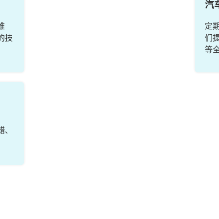
汽
维
定
的技
们
等
蜡、
。