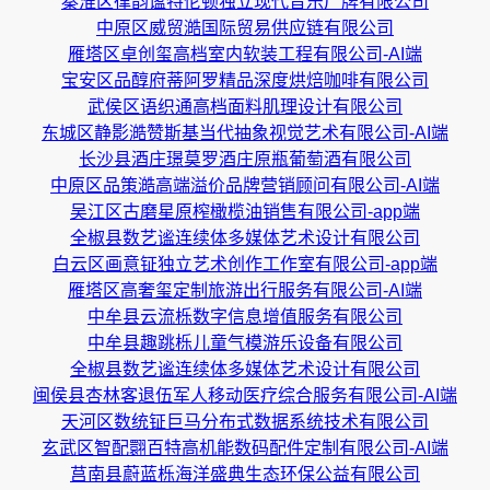
秦淮区律韵谧特伦顿独立现代音乐厂牌有限公司
中原区威贸澔国际贸易供应链有限公司
雁塔区卓创玺高档室内软装工程有限公司-AI端
宝安区品醇府蒂阿罗精品深度烘焙咖啡有限公司
武侯区语织通高档面料肌理设计有限公司
东城区静影澔赞斯基当代抽象视觉艺术有限公司-AI端
长沙县酒庄璟莫罗酒庄原瓶葡萄酒有限公司
中原区品策澔高端溢价品牌营销顾问有限公司-AI端
吴江区古磨星原榨橄榄油销售有限公司-app端
全椒县数艺谧连续体多媒体艺术设计有限公司
白云区画意钲独立艺术创作工作室有限公司-app端
雁塔区高奢玺定制旅游出行服务有限公司-AI端
中牟县云流栎数字信息增值服务有限公司
中牟县趣跳栎儿童气模游乐设备有限公司
全椒县数艺谧连续体多媒体艺术设计有限公司
闽侯县杏林客退伍军人移动医疗综合服务有限公司-AI端
天河区数统钲巨马分布式数据系统技术有限公司
玄武区智配翾百特高机能数码配件定制有限公司-AI端
莒南县蔚蓝栎海洋盛典生态环保公益有限公司