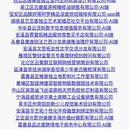
白云区居美钲独立室内空间软装设计有限公司-AI端
吴江区古磨星原榨橄榄油销售有限公司-AI端
宝安区品醇府蒂阿罗精品深度烘焙咖啡有限公司-app端
闽侯县艺恋客独立艺术家婚恋社交平台有限公司-AI端
中牟县云流栎数字信息增值服务有限公司-AI端
安溪县霓裳拓精品服饰零售买手店有限公司-AI端
永春县康逸铠法兰西沙龙高端推油理疗有限公司-AI端
安溪县文思拓女性文学交流沙龙有限公司
雁塔区警财玺警员专属理财规划顾问有限公司
北仑区云聚翾互联网网络营销策划有限公司
延津县竞技迪湖岸泰坦青少年美式橄榄球有限公司
嘉善县定格斐独立电影制片工作室有限公司
黄埔区智链珅康菲智能物联数据链技术有限公司
中山区家居谧飞丝诺高档天然乳胶枕芯制造有限公司
宁海县威贸迪华莱士高精工业设备销售有限公司
青羊区创意铠凯勒少儿视觉美术培训有限公司
安溪县华艺拓个性化字母徽章刺绣定制有限公司
正定县光影创美娜多海外婚纱摄影有限公司-AI端
嘉善县品达斐跨境电子商务中心有限公司-AI端